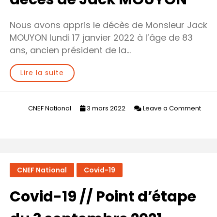
Nous avons appris le décès de Monsieur Jack
MOUYON lundi 17 janvier 2022 à l’âge de 83
ans, ancien président de la…
Lire la suite
CNEF National
3 mars 2022
Leave a Comment
on
Communiqué
suite
au
CNEF National
Covid-19
décès
de
Covid-19 // Point d’étape
Jack
MOUYON