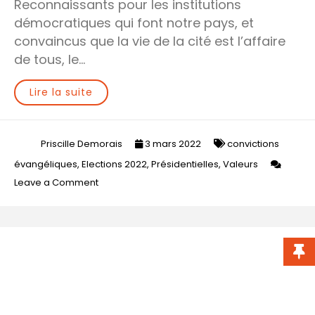
Reconnaissants pour les institutions
démocratiques qui font notre pays, et
convaincus que la vie de la cité est l’affaire
de tous, le…
Lire la suite
Priscille Demorais
3 mars 2022
convictions
évangéliques
,
Elections 2022
,
Présidentielles
,
Valeurs
on
Leave a Comment
Élections
2022
:
les
convictions
évangéliques