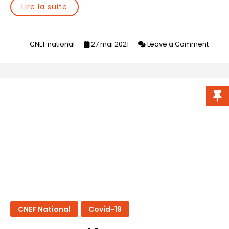
Lire la suite
on
CNEF national
27 mai 2021
Leave a Comment
Covid
19
//
Point
d’éta
19
mai
2021
CNEF National
Covid-19