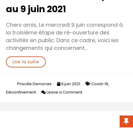
au 9 juin 2021
Chers amis, Le mercredi 9 juin correspond à
la troisième étape de ré-ouverture des
activités en public. Dans ce cadre, voici les
changements qui concernent…
Lire la suite
Priscille Demorais
9 juin 2021
Covid-19
,
on
Déconfinement
Leave a Comment
COVID-
19
Point
d’étape
au