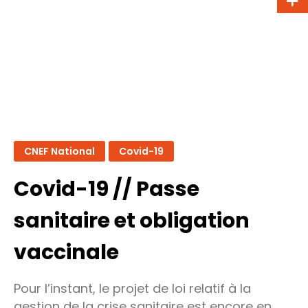
Vote
final
CNEF National
Covid-19
Covid-19 // Passe
sanitaire et obligation
vaccinale
Pour l’instant, le projet de loi relatif à la
gestion de la crise sanitaire est encore en