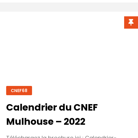
des
« thérapies
de
conversion »
CNEF68
Calendrier du CNEF
Mulhouse – 2022
Téléchargez la brochure ici : Calendrier-