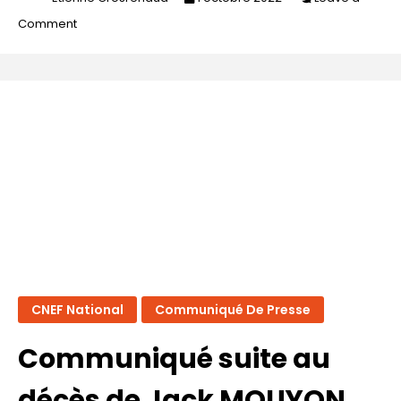
on
Comment
Lien
vers
le
CNEF
national
CNEF National
Communiqué De Presse
Communiqué suite au
décès de Jack MOUYON