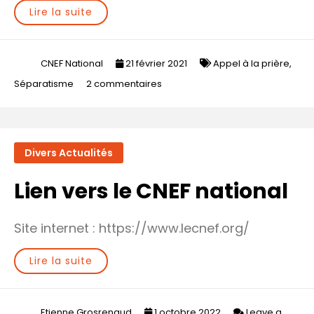
Lire la suite
CNEF National
21 février 2021
Appel à la prière
,
sur
Séparatisme
2 commentaires
PJL
Principes
républicains
Divers Actualités
:
Appel
Lien vers le CNEF national
à
la
Site internet : https://www.lecnef.org/
prière
Lire la suite
Etienne Grosrenaud
1 octobre 2022
Leave a