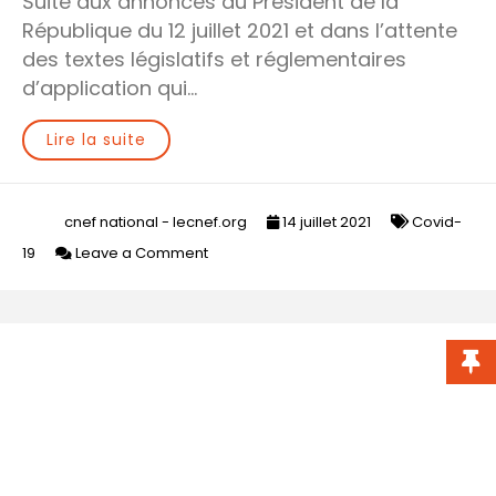
Suite aux annonces du Président de la
République du 12 juillet 2021 et dans l’attente
des textes législatifs et réglementaires
d’application qui…
Lire la suite
cnef national - lecnef.org
14 juillet 2021
Covid-
on
19
Leave a Comment
Covid-
19
//
Point
d’étape
du
13
juillet