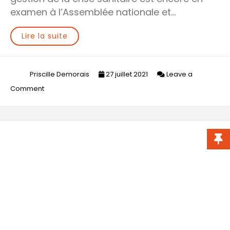
examen à l’Assemblée nationale et…
Lire la suite
Priscille Demorais
27 juillet 2021
Leave a
on
Comment
Covid-
19
//
Passe
sanitaire
et
obligation
vaccinale