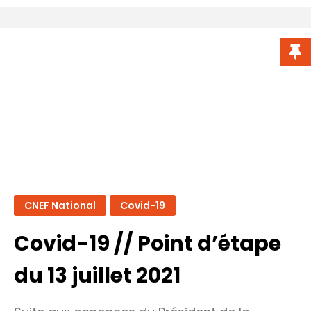
Covid-
19
//
Point
d’étape
du
20/07/21
CNEF National
Covid-19
Covid-19 // Point d’étape
du 13 juillet 2021