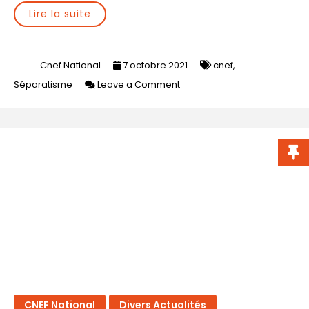
Lire la suite
Cnef National
7 octobre 2021
cnef
,
on
Séparatisme
Leave a Comment
Impact
de
la
loi
confortant
le
respect
des
principes
républicains
sur
les
CNEF National
Divers Actualités