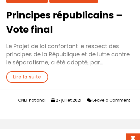
associations
cultuelles
Principes républicains –
Vote final
Le Projet de loi confortant le respect des
principes de la République et de lutte contre
le séparatisme, a été adopté, par…
Lire la suite
CNEF national
27 juillet 2021
Leave a Comment
on
Principes
républicains
–