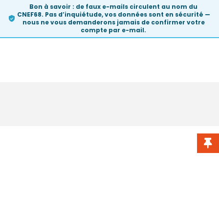
Bon à savoir :
de faux e-mails circulent au nom du
CNEF68. Pas d’inquiétude, vos données sont en sécurité —
nous ne vous demanderons
jamais
de confirmer votre
compte par e-mail.
Skip
Blog
to
content