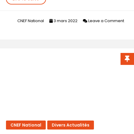
CNEF National
3 mars 2022
Leave a Comment
on
Contrat
d’Engagement
Républicain
(CER)
CNEF National
Divers Actualités