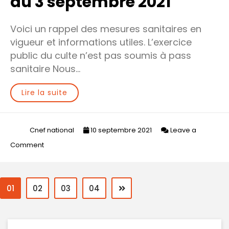
du 3 septembre 2021
Voici un rappel des mesures sanitaires en
vigueur et informations utiles. L’exercice
public du culte n’est pas soumis à pass
sanitaire Nous…
Lire la suite
Cnef national
10 septembre 2021
Leave a
on
Comment
Covid-
19
//
01
02
03
04
Point
d’étape
du