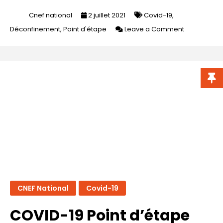
Cnef national
2 juillet 2021
Covid-19
,
on
Déconfinement
,
Point d'étape
Leave a Comment
Point
d’étape
Covid
:
1er
juillet
2021
CNEF National
Covid-19
COVID-19 Point d’étape