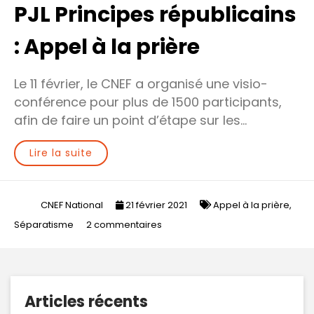
PJL Principes républicains
: Appel à la prière
Le 11 février, le CNEF a organisé une visio-
conférence pour plus de 1500 participants,
afin de faire un point d’étape sur les…
Lire la suite
CNEF National
21 février 2021
Appel à la prière
,
sur
Séparatisme
2 commentaires
PJL
Principes
républicains
:
Articles récents