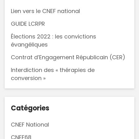
Appel
à
Lien vers le CNEF national
la
GUIDE LCRPR
prière
Élections 2022 : les convictions
évangéliques
Contrat d’Engagement Républicain (CER)
Interdiction des « thérapies de
conversion »
Catégories
CNEF National
CNEF68