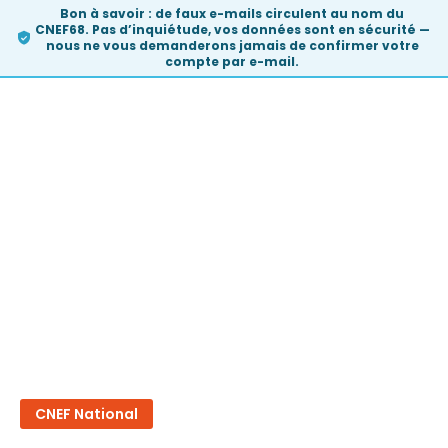
Bon à savoir :
de faux e-mails circulent au nom du
CNEF68. Pas d’inquiétude, vos données sont en sécurité —
nous ne vous demanderons
jamais
de confirmer votre
compte par e-mail.
Skip
to
content
CNEF National