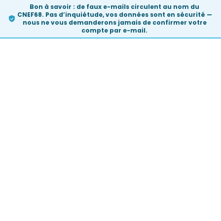
Bon à savoir :
de faux e-mails circulent au nom du
CNEF68. Pas d’inquiétude, vos données sont en sécurité —
nous ne vous demanderons
jamais
de confirmer votre
compte par e-mail.
Skip
to
content