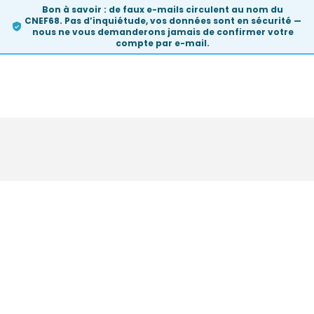
Bon à savoir :
de faux e-mails circulent au nom du
CNEF68. Pas d’inquiétude, vos données sont en sécurité —
nous ne vous demanderons
jamais
de confirmer votre
compte par e-mail.
Skip
to
content