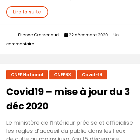
Lire la suite
Etienne Grosrenaud
22 décembre 2020
Un
sur
commentaire
Covid19
–
mise
CNEF National
CNEF68
Covid-19
à
jour
Covid19 – mise à jour du 3
du
15
déc 2020
déc
2020
Le ministère de l’Intérieur précise et officialise
les règles d’accueil du public dans les lieux
de culte au moins jusqu’au 15 décembre…