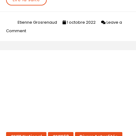
Etienne Grosrenaud
1 octobre 2022
Leave a
on
Comment
Lien
vers
le
CNEF
national