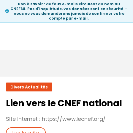
Bon à savoir :
de faux e-mails circulent au nom du
CNEF68. Pas d’inquiétude, vos données sont en sécurité —
nous ne vous demanderons
jamais
de confirmer votre
compte par e-mail.
Skip
to
Divers Actualités
content
Lien vers le CNEF national
Site internet : https://www.lecnef.org/
Lire la suite