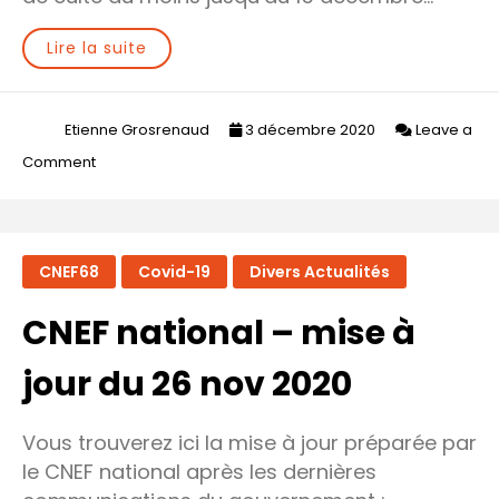
Lire la suite
Etienne Grosrenaud
3 décembre 2020
Leave a
on
Comment
Covid19
–
mise
CNEF68
Covid-19
Divers Actualités
à
jour
CNEF national – mise à
du
3
jour du 26 nov 2020
déc
2020
Vous trouverez ici la mise à jour préparée par
le CNEF national après les dernières