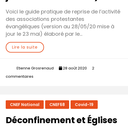
Voici le guide pratique de reprise de l’activité
des associations protestantes
évangéliques (version au 28/05/20 mise à
jour le 23 mai) élaboré par le…
Lire la suite
Etienne Grosrenaud
28 août 2020
2
sur
commentaires
Guide
Pratique
(mise
CNEF National
CNEF68
Covid-19
à
jour
Déconfinement et Églises
du