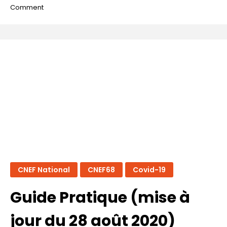
on
Comment
Reconfinement
–
novembre
2020
CNEF National
CNEF68
Covid-19
Guide Pratique (mise à
jour du 28 août 2020)