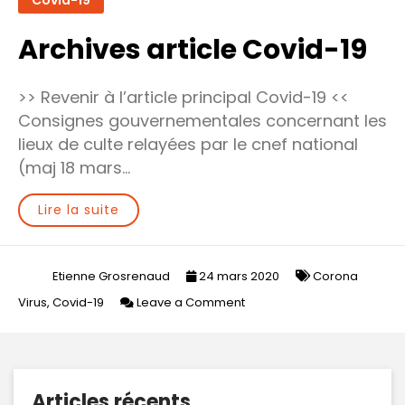
Archives article Covid-19
>> Revenir à l’article principal Covid-19 <<
Consignes gouvernementales concernant les
lieux de culte relayées par le cnef national
(maj 18 mars…
Lire la suite
Etienne Grosrenaud
24 mars 2020
Corona
on
Virus
,
Covid-19
Leave a Comment
Archives
article
Covid-
19
Articles récents