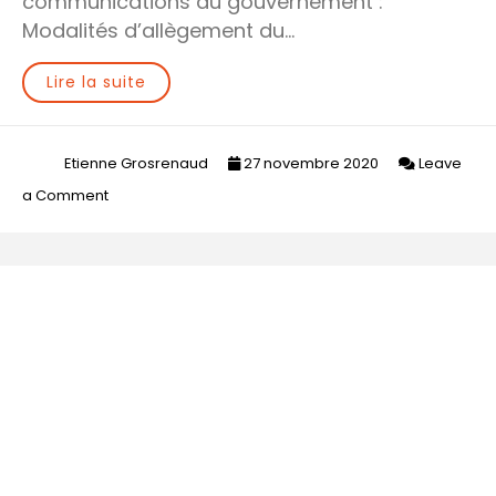
communications du gouvernement :
Modalités d’allègement du…
Lire la suite
Etienne Grosrenaud
27 novembre 2020
Leave
on
a Comment
CNEF
national
–
mise
à
jour
du
26
nov
2020