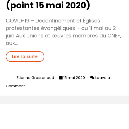
28
(point 15 mai 2020)
août
2020)
COVID-19 – Déconfinement et Églises
protestantes évangéliques – du 11 mai au 2
juin Aux unions et œuvres membres du CNEF,
aux…
Lire la suite
Etienne Grosrenaud
15 mai 2020
Leave a
on
Comment
Déconfinement
et
Églises
(point
15