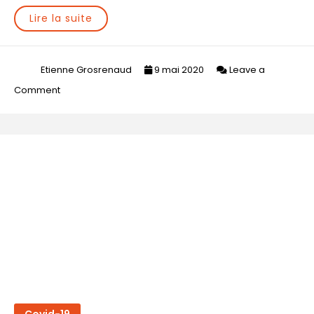
Lire la suite
Etienne Grosrenaud
9 mai 2020
Leave a
on
Comment
Déconfinement
et
associations
Covid-19