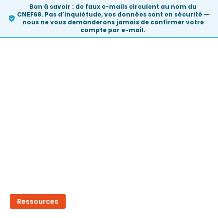
Bon à savoir :
de faux e-mails circulent au nom du
CNEF68. Pas d’inquiétude, vos données sont en sécurité —
nous ne vous demanderons
jamais
de confirmer votre
compte par e-mail.
Skip
to
content
Ressources