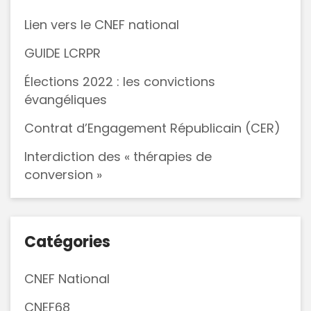
un
culte
Lien vers le CNEF national
vidéo
GUIDE LCRPR
Élections 2022 : les convictions
évangéliques
Contrat d’Engagement Républicain (CER)
Interdiction des « thérapies de
conversion »
Catégories
CNEF National
CNEF68