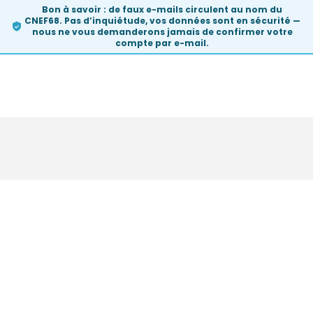
Bon à savoir :
de faux e-mails circulent au nom du
CNEF68. Pas d’inquiétude, vos données sont en sécurité —
nous ne vous demanderons
jamais
de confirmer votre
compte par e-mail.
Skip
to
content