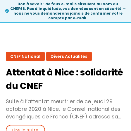
Bon à savoir :
de faux e-mails circulent au nom du
CNEF68. Pas d’inquiétude, vos données sont en sécurité —
nous ne vous demanderons
jamais
de confirmer votre
compte par e-mail.
Skip
to
CNEF National
Divers Actualités
content
Attentat à Nice : solidarité
du CNEF
Suite à l’attentat meurtrier de ce jeudi 29
octobre 2020 à Nice, le Conseil national des
évangéliques de France (CNEF) adresse sa…
Lire la suite