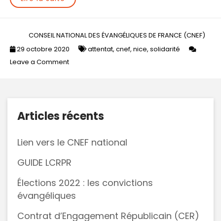
CONSEIL NATIONAL DES ÉVANGÉLIQUES DE FRANCE (CNEF)
29 octobre 2020
attentat
,
cnef
,
nice
,
solidarité
on
Leave a Comment
Attentat
à
Nice
:
Articles récents
solidarité
du
Lien vers le CNEF national
CNEF
GUIDE LCRPR
Élections 2022 : les convictions
évangéliques
Contrat d’Engagement Républicain (CER)