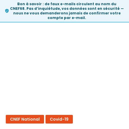
Bon à savoir :
de faux e-mails circulent au nom du
CNEF68. Pas d’inquiétude, vos données sont en sécurité —
nous ne vous demanderons
jamais
de confirmer votre
compte par e-mail.
Skip
to
content
CNEF National
Covid-19