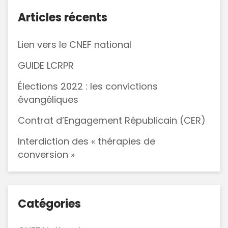
confinement
des
Articles récents
lieux
de
Lien vers le CNEF national
cultes
GUIDE LCRPR
Élections 2022 : les convictions
évangéliques
Contrat d’Engagement Républicain (CER)
Interdiction des « thérapies de
conversion »
Catégories