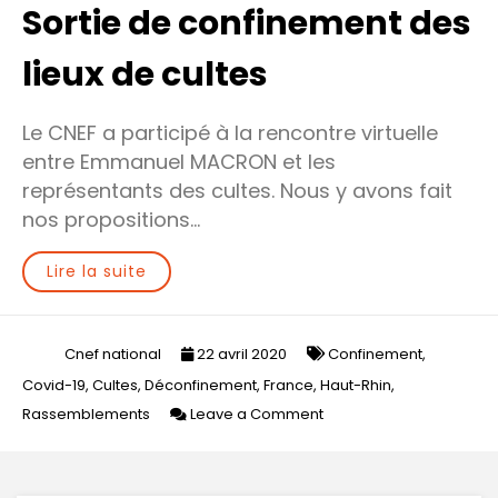
Sortie de confinement des
lieux de cultes
Le CNEF a participé à la rencontre virtuelle
entre Emmanuel MACRON et les
représentants des cultes. Nous y avons fait
nos propositions…
Lire la suite
Cnef national
22 avril 2020
Confinement
,
Covid-19
,
Cultes
,
Déconfinement
,
France
,
Haut-Rhin
,
on
Rassemblements
Leave a Comment
Sortie
de