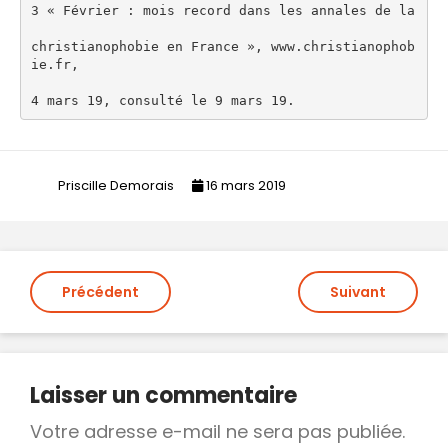
3 « Février : mois record dans les annales de la
christianophobie en France », www.christianophob
ie.fr,
4 mars 19, consulté le 9 mars 19.
Priscille Demorais
16 mars 2019
Navigation
Précédent
Suivant
de
l’article
Laisser un commentaire
Votre adresse e-mail ne sera pas publiée.