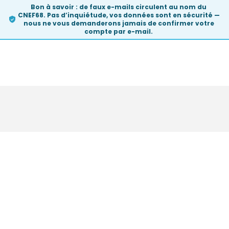
Bon à savoir :
de faux e-mails circulent au nom du
CNEF68. Pas d’inquiétude, vos données sont en sécurité —
nous ne vous demanderons
jamais
de confirmer votre
compte par e-mail.
Skip
to
content