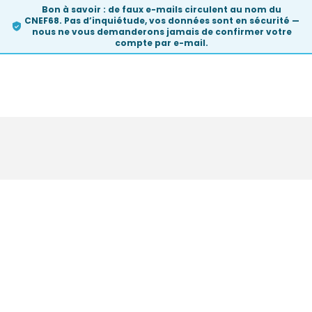
Bon à savoir :
de faux e-mails circulent au nom du
CNEF68. Pas d’inquiétude, vos données sont en sécurité —
nous ne vous demanderons
jamais
de confirmer votre
compte par e-mail.
Skip
to
content