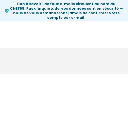
Bon à savoir :
de faux e-mails circulent au nom du
CNEF68. Pas d’inquiétude, vos données sont en sécurité —
nous ne vous demanderons
jamais
de confirmer votre
compte par e-mail.
Skip
to
content