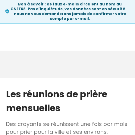
Bon à savoir :
de faux e-mails circulent au nom du
CNEF68. Pas d’inquiétude, vos données sont en sécurité —
nous ne vous demanderons
jamais
de confirmer votre
compte par e-mail.
Skip
to
Les réunions de prière
content
mensuelles
Des croyants se réunissent une fois par mois
pour prier pour la ville et ses environs.