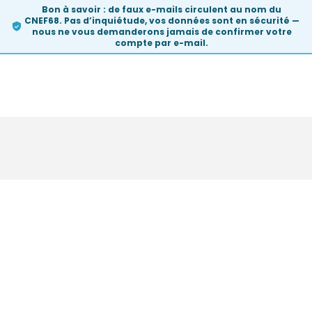
Bon à savoir :
de faux e-mails circulent au nom du
CNEF68. Pas d’inquiétude, vos données sont en sécurité —
nous ne vous demanderons
jamais
de confirmer votre
compte par e-mail.
Skip
to
content