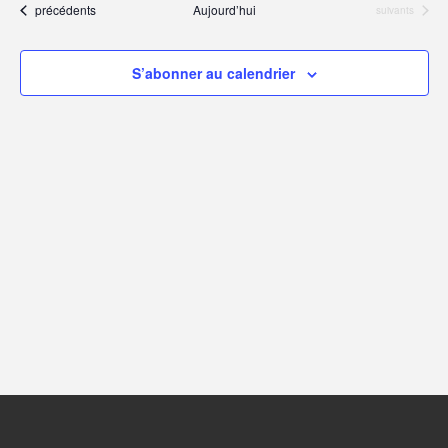
Évènements
vu
précédents
Aujourd’hui
Évènements
suivants
date.
navig
Év
S’abonner au calendrier
de
vues
Évèn