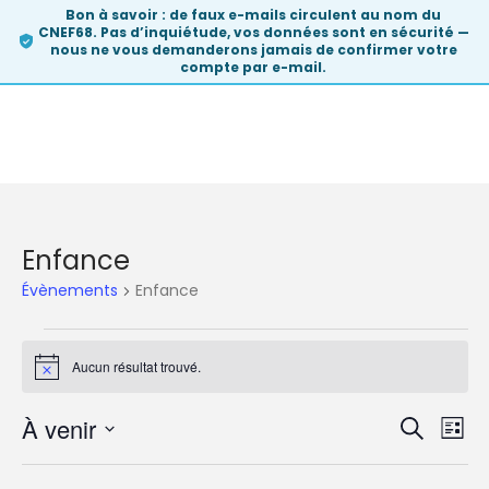
Bon à savoir :
de faux e-mails circulent au nom du
CNEF68. Pas d’inquiétude, vos données sont en sécurité —
nous ne vous demanderons
jamais
de confirmer votre
compte par e-mail.
Skip
to
content
Enfance
Évènements
Enfance
Évènements
Aucun résultat trouvé.
Notice
À venir
Rech
Na
Recherch
Liste
Sélectionnez
de
et
une