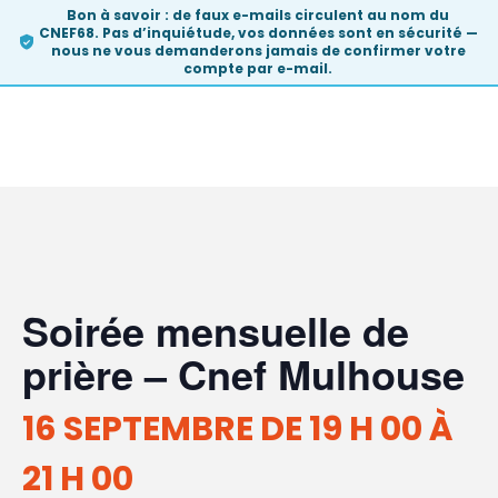
Bon à savoir :
de faux e-mails circulent au nom du
CNEF68. Pas d’inquiétude, vos données sont en sécurité —
nous ne vous demanderons
jamais
de confirmer votre
compte par e-mail.
Skip
Soirée mensuelle de
to
content
prière – Cnef Mulhouse
16 SEPTEMBRE DE 19 H 00
À
21 H 00